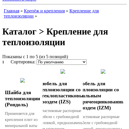
Главная
»
Крепёж и крепления
»
Крепление для
теплоизоляции
»
Каталог > Крепление для
теплоизоляции
Показаны с 1 по 5 (из 5 позиций)
Сортировка:
1
Дюбель для
Дюбель для
теплоизоляции со
теплоизоляции со
Шайба для
стеклопластиковым
стальным
теплоизоляции
гвоздем (IZS)
горячеоцинкованным
(Рондоль)
гвоздем (IZM)
Пластиковые распорные
Применяется для
дюбели с грибовидной
Пластиковые распорные
крепления плит из
головкой, предназначены
дюбели с грибовидной
минеральной ваты
для крепления
головкой, предназначены для