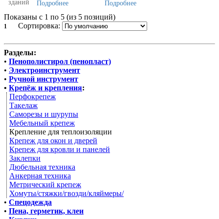
зданий
Подробнее
Подробнее
Показаны с 1 по 5 (из 5 позиций)
Сортировка:
1
Разделы:
•
Пенополистирол (пенопласт)
•
Электроинструмент
•
Ручной инструмент
•
Крепёж и крепления
:
Перфокрепеж
Такелаж
Саморезы и шурупы
Мебельный крепеж
Крепление для теплоизоляции
Крепеж для окон и дверей
Крепеж для кровли и панелей
Заклепки
Дюбельная техника
Анкерная техника
Метрический крепеж
Хомуты/стяжки/гвозди/кляймеры/
•
Спецодежда
•
Пена, герметик, клеи