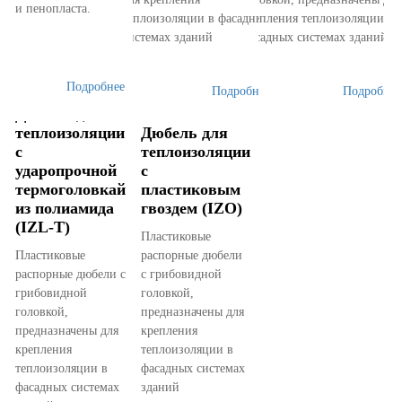
и пенопласта.
теплоизоляции в фасадных
крепления теплоизоляции в
системах зданий
фасадных системах зданий
Подробнее
Подробнее
Подробнее
Дюбель для
теплоизоляции
Дюбель для
с
теплоизоляции
ударопрочной
с
термоголовкай
пластиковым
из полиамида
гвоздем (IZO)
(IZL-T)
Пластиковые
Пластиковые
распорные дюбели
распорные дюбели с
с грибовидной
грибовидной
головкой,
головкой,
предназначены для
предназначены для
крепления
крепления
теплоизоляции в
теплоизоляции в
фасадных системах
фасадных системах
зданий