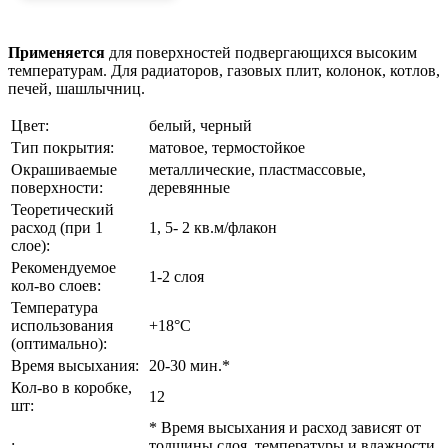
Применяется
для поверхностей подвергающихся высоким
температурам. Для радиаторов, газовых плит, колонок, котлов,
печей, шашлычниц.
Цвет:
белый, черный
Тип покрытия:
матовое, термостойкое
Окрашиваемые
металлические, пластмассовые,
поверхности:
деревянные
Теоретический
расход (при 1
1, 5- 2 кв.м/флакон
слое):
Рекомендуемое
1-2 слоя
кол-во слоев:
Температура
использования
+18°C
(оптимально):
Время высыхания:
20-30 мин.*
Кол-во в коробке,
12
шт:
* Время высыхания и расход зависят от
:
толщины слоя, температуры и влажности